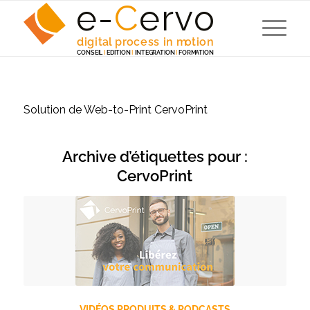
e-
C
e
r
v
o
digita
l
 p
r
ocess in m
o
tion
C
ONSEI
L
I
EDITION
I
 INTEG
R
A
TION
I
F
ORM
A
TION
Solution de Web-to-Print CervoPrint
Archive d’étiquettes pour :
CervoPrint
VIDÉOS PRODUITS & PODCASTS