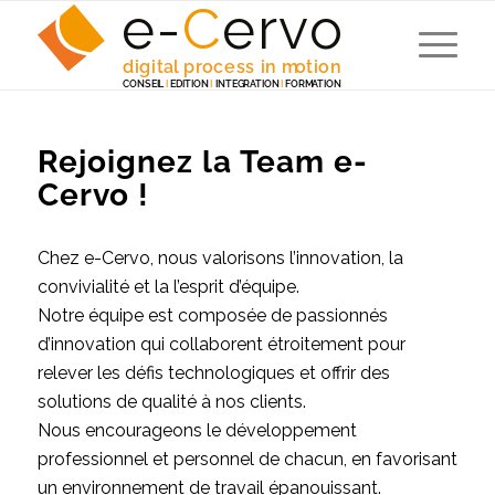
e-
C
e
r
v
o
digita
l
 p
r
ocess in m
o
tion
C
ONSEI
L
I
EDITION
I
 INTEG
R
A
TION
I
F
ORM
A
TION
Rejoignez la Team e-
Cervo !
Chez e-Cervo, nous valorisons l’innovation, la
convivialité et la l’esprit d’équipe.
Notre équipe est composée de passionnés
d’innovation qui collaborent étroitement pour
relever les défis technologiques et offrir des
solutions de qualité à nos clients.
Nous encourageons le développement
professionnel et personnel de chacun, en favorisant
un environnement de travail épanouissant.