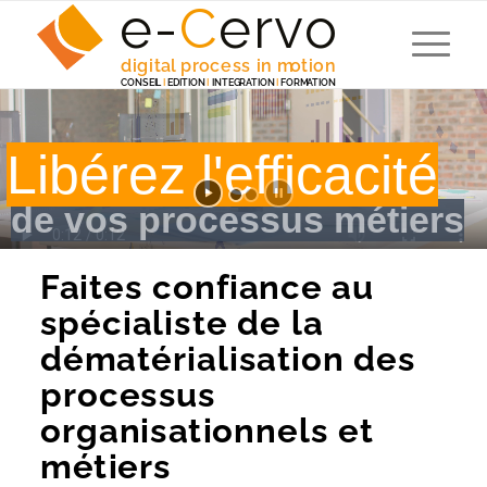
e-
C
e
r
v
o
digita
l
 p
r
ocess in m
o
tion
C
ONSEI
L
I
EDITION
I
 INTEG
R
A
TION
I
F
ORM
A
TION
Libérez l'efficacité
de vos processus métiers
Faites confiance au
spécialiste de la
dématérialisation des
processus
organisationnels et
métiers