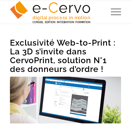
e-
C
e
r
v
o
digita
l
 p
r
ocess in m
o
tion
C
ONSEI
L
I
EDITION
I
 INTEG
R
A
TION
I
F
ORM
A
TION
Exclusivité Web-to-Print :
La 3D s’invite dans
CervoPrint, solution N°1
des donneurs d’ordre !