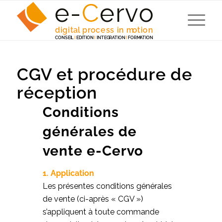
e-
C
e
r
v
o
digita
l
 p
r
ocess in m
o
tion
C
ONSEI
L
I
EDITION
I
 INTEG
R
A
TION
I
F
ORM
A
TION
CGV et procédure de
réception
Conditions
générales de
vente e-Cervo
1. Application
Les présentes conditions générales
de vente (ci-après « CGV »)
s’appliquent à toute commande