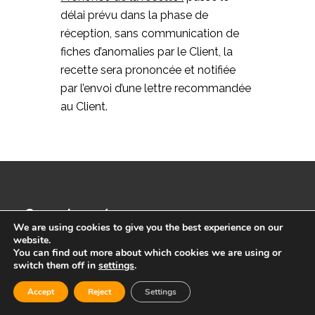
délai prévu dans la phase de
réception, sans communication de
fiches d’anomalies par le Client, la
recette sera prononcée et notifiée
par l’envoi d’une lettre recommandée
au Client.
Coordonnées
We are using cookies to give you the best experience on our
website.
e-Cervo
You can find out more about which cookies we are using or
switch them off in
settings
.
1401 Avenue du Mondial 98
Immeuble Oxygène – B
Accept
Reject
Settings
34000 Montpellier