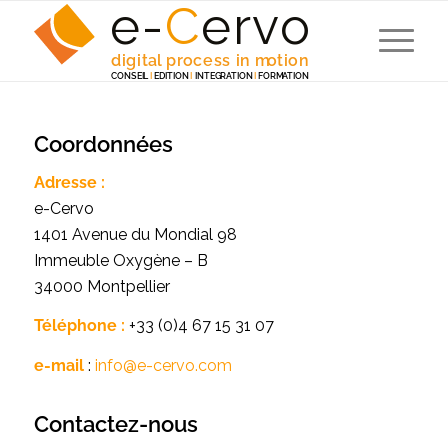
e-
C
e
r
v
o
digita
l
 p
r
ocess in m
o
tion
C
ONSEI
L
I
EDITION
I
 INTEG
R
A
TION
I
F
ORM
A
TION
Coordonnées
Adresse :
e-Cervo
1401 Avenue du Mondial 98
Immeuble Oxygène – B
34000 Montpellier
Téléphone :
+33 (0)4 67 15 31 07
e-mail
:
info@e-cervo.com
Contactez-nous