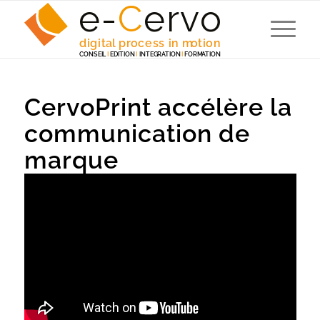
e-
C
e
r
v
o
digita
l
 p
r
ocess in m
o
tion
C
ONSEI
L
I
EDITION
I
 INTEG
R
A
TION
I
F
ORM
A
TION
CervoPrint accélère la
communication de
marque