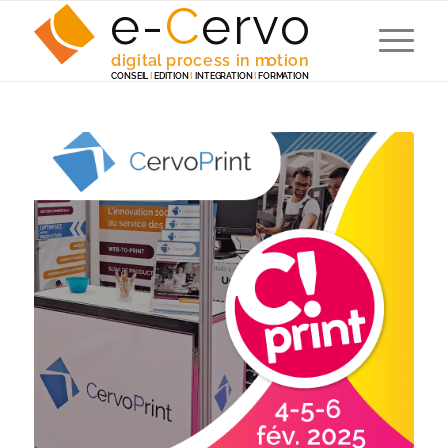
e-
C
e
r
v
o
digita
l
 p
r
ocess in m
o
tion
C
ONSEI
L
I
EDITION
I
 INTEG
R
A
TION
I
F
ORM
A
TION