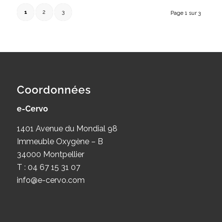
1
2
3
Page 1 sur 3
Coordonnées
e-Cervo
1401 Avenue du Mondial 98
Immeuble Oxygène – B
34000 Montpellier
T : 04 67 15 31 07
info@e-cervo.com