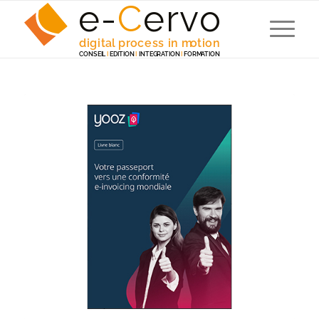
e-
C
e
r
v
o
digita
l
 p
r
ocess in m
o
tion
C
ONSEI
L
I
EDITION
I
 INTEG
R
A
TION
I
F
ORM
A
TION