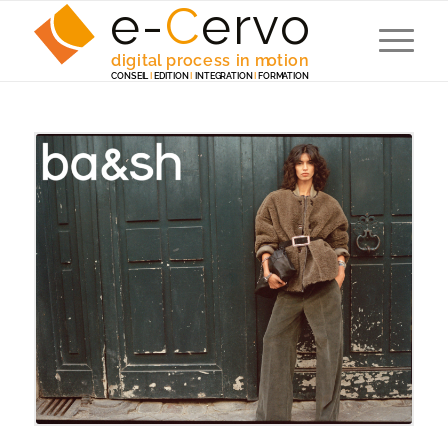
e-
C
e
r
v
o
digita
l
 p
r
ocess in m
o
tion
C
ONSEI
L
I
EDITION
I
 INTEG
R
A
TION
I
F
ORM
A
TION