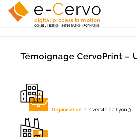
e-
C
e
r
v
o
digita
l
 p
r
ocess in m
o
tion
C
ONSEI
L
I
EDITION
I
 INTEG
R
A
TION
I
F
ORM
A
TION
Témoignage CervoPrint – U
Organisation :
Université de Lyon 3