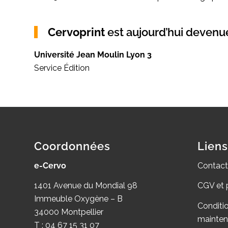
Cervoprint
est aujourd’hui deven
Université Jean Moulin Lyon 3
Service Édition
Coordonnées
Liens
e-Cervo
Contact
1401 Avenue du Mondial 98
CGV et 
Immeuble Oxygène – B
Conditi
34000 Montpellier
mainte
T : 04 67 15 31 07