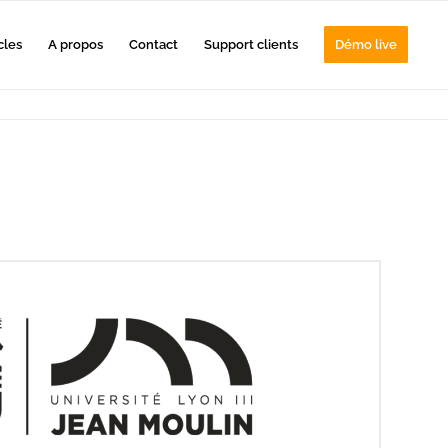
cles
A propos
Contact
Support clients
Démo live