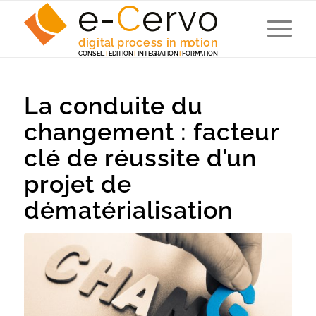
e-
C
e
r
v
o
digita
l
 p
r
ocess in m
o
tion
C
ONSEI
L
I
EDITION
I
 INTEG
R
A
TION
I
F
ORM
A
TION
La conduite du
changement : facteur
clé de réussite d’un
projet de
dématérialisation