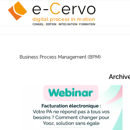
e-
C
e
r
v
o
digita
l
 p
r
ocess in m
o
tion
C
ONSEI
L
I
EDITION
I
 INTEG
R
A
TION
I
F
ORM
A
TION
Business Process Management (BPM)
Archive