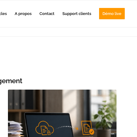
cles
A propos
Contact
Support clients
Démo live
agement