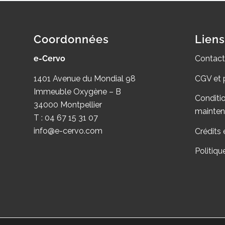
Coordonnées
Liens
e-Cervo
Contact
1401 Avenue du Mondial 98
CGV et 
Immeuble Oxygène – B
Conditi
34000 Montpellier
mainte
T : 04 67 15 31 07
info@e-cervo.com
Crédits 
Politiqu