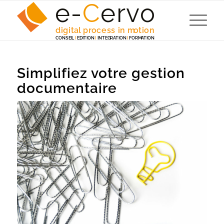
e-
C
e
r
v
o
digita
l
 p
r
ocess in m
o
tion
C
ONSEI
L
I
EDITION
I
 INTEG
R
A
TION
I
F
ORM
A
TION
Simplifiez votre gestion
documentaire