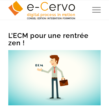
e-
C
e
r
v
o
digita
l
 p
r
ocess in m
o
tion
C
ONSEI
L
I
EDITION
I
 INTEG
R
A
TION
I
F
ORM
A
TION
L’ECM pour une rentrée
zen !