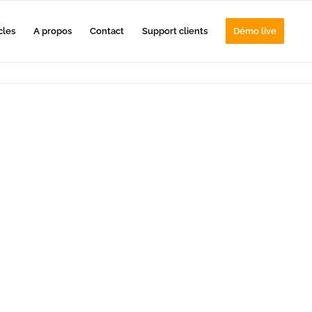
cles
A propos
Contact
Support clients
Démo live