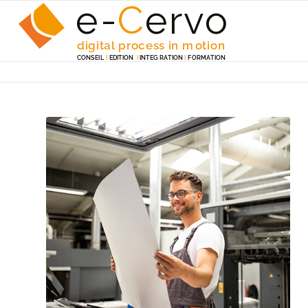
e-
C
e
r
v
o
digita
l
 p
r
ocess in m
o
tion
C
ONSEI
L
I
EDITION
I
 INTEG
R
A
TION
I
F
ORM
A
TION