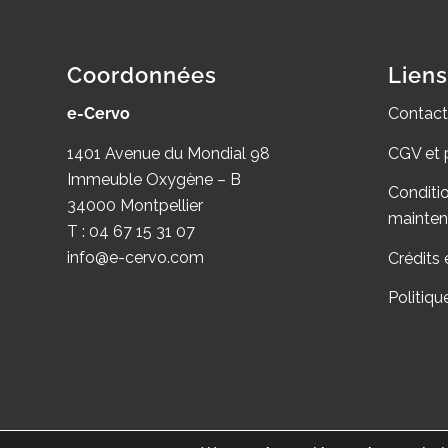
Coordonnées
Liens
e-Cervo
Contact
1401 Avenue du Mondial 98
CGV et 
Immeuble Oxygène – B
Conditi
34000 Montpellier
mainte
T : 04 67 15 31 07
info@e-cervo.com
Crédits 
Politiqu