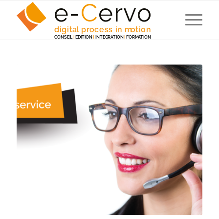
e-
C
e
r
v
o
digita
l
 p
r
ocess in m
o
tion
C
ONSEI
L
I
EDITION
I
 INTEG
R
A
TION
I
F
ORM
A
TION