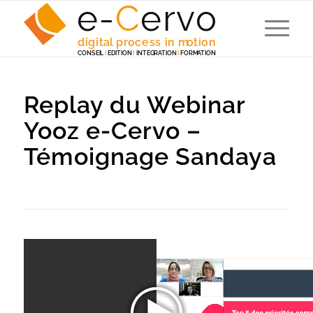
e-
C
e
r
v
o
digita
l
 p
r
ocess in m
o
tion
C
ONSEI
L
I
EDITION
I
 INTEG
R
A
TION
I
F
ORM
A
TION
Replay du Webinar
Yooz e-Cervo –
Témoignage Sandaya