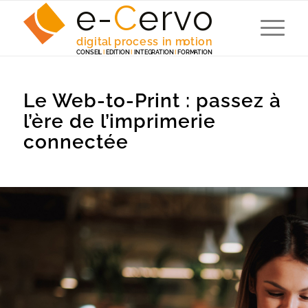
e-
C
e
r
v
o
digita
l
 p
r
ocess in m
o
tion
C
ONSEI
L
I
EDITION
I
 INTEG
R
A
TION
I
F
ORM
A
TION
Le Web-to-Print : passez à
l’ère de l’imprimerie
connectée