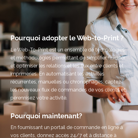
Pourquoi adopter le Web-to-Print ?
Le Web-To-Print est un ensemble de technologies
et méthodologies permettant de simplifier, fluidifier
et optimiser les relations et les flux entre clients et
imprimeries. En automatisant les activités
récurrentes, manuelles ou chronophages, captez
les nouveaux flux de commandes de vos clients et
pérennisez votre activité.
Pourquoi maintenant?
En fournissant un portail de commande en ligne à
vos clients, donnez accès 24/7 et à distance à