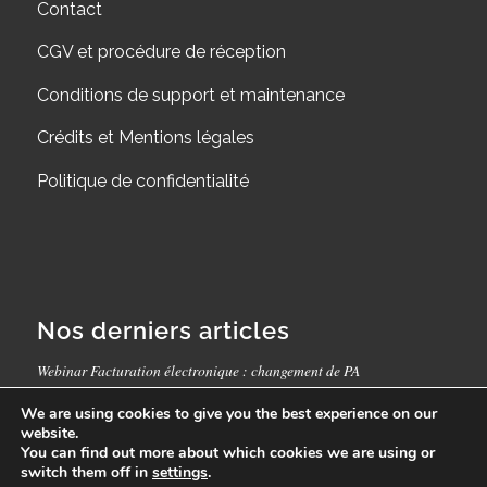
Contact
CGV et procédure de réception
Conditions de support et maintenance
Crédits et Mentions légales
Politique de confidentialité
Nos derniers articles
Webinar Facturation électronique : changement de PA
Purchase-to-Pay : le processus complet expliqué
We are using cookies to give you the best experience on our
website.
Logiciel de dématérialisation de factures : comment choisir ?
You can find out more about which cookies we are using or
switch them off in
settings
.