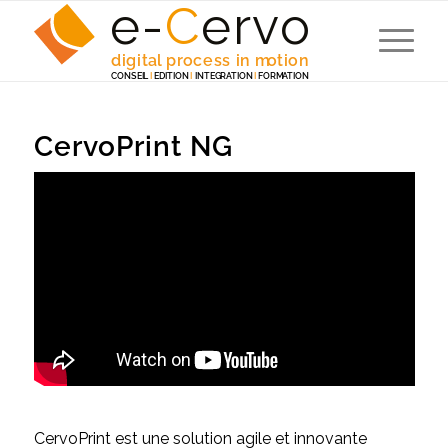
e-
C
e
r
v
o
digita
l
 p
r
ocess in m
o
tion
C
ONSEI
L
I
EDITION
I
 INTEG
R
A
TION
I
F
ORM
A
TION
CervoPrint NG
CervoPrint est une solution agile et innovante