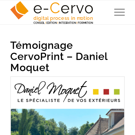
e-
C
e
r
v
o
digita
l
 p
r
ocess in m
o
tion
C
ONSEI
L
I
EDITION
I
 INTEG
R
A
TION
I
F
ORM
A
TION
Témoignage
CervoPrint – Daniel
Moquet