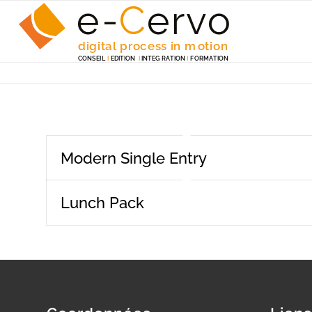
e-
C
e
r
v
o
digita
l
 p
r
ocess in m
o
tion
C
ONSEI
L
I
EDITION
I
 INTEG
R
A
TION
I
F
ORM
A
TION
Modern Single Entry
Lunch Pack