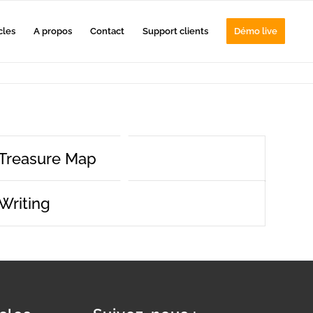
cles
A propos
Contact
Support clients
Démo live
Treasure Map
Writing