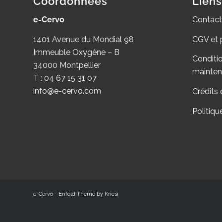
Coordonnées
Liens
e-Cervo
Contact
1401 Avenue du Mondial 98
CGV et 
Immeuble Oxygène – B
Conditi
34000 Montpellier
mainte
T : 04 67 15 31 07
info@e-cervo.com
Crédits 
Politiqu
e-Cervo -
Enfold Theme by Kriesi