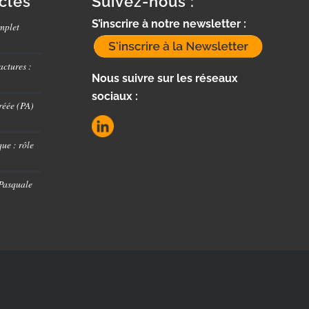
icles
Suivez-nous :
S’inscrire à notre newsletter :
mplet
actures :
Nous suivre sur les réseaux
sociaux :
réée (PA)
ue : rôle
 Pasquale