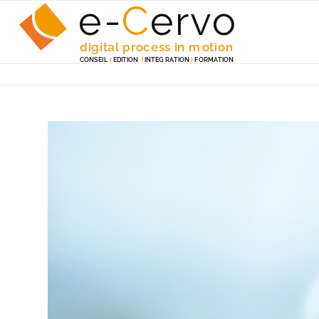
e-
C
e
r
v
o
digita
l
 p
r
ocess in m
o
tion
C
ONSEI
L
I
EDITION
I
 INTEG
R
A
TION
I
F
ORM
A
TION