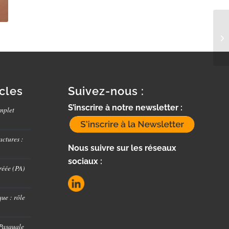
icles
Suivez-nous :
S’inscrire à notre newsletter :
mplet
actures :
Nous suivre sur les réseaux
sociaux :
réée (PA)
ue : rôle
 Pasquale