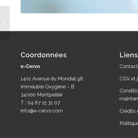
Modern Single Entry
Coordonnées
Liens
e-Cervo
Contact
1401 Avenue du Mondial 98
CGV et 
Immeuble Oxygène – B
Conditi
34000 Montpellier
mainte
T : 04 67 15 31 07
info@e-cervo.com
Crédits 
Politiqu