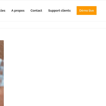
cles
A propos
Contact
Support clients
Démo live