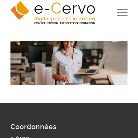
e-
C
e
r
v
o
digita
l
 p
r
ocess in m
o
tion
C
ONSEI
L
I
EDITION
I
 INTEG
R
A
TION
I
F
ORM
A
TION
Coordonnées