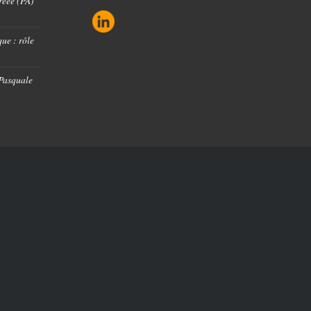
réée (PA)
ue : rôle
 Pasquale