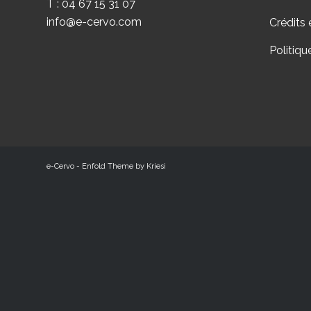
T : 04 67 15 31 07
info@e-cervo.com
Crédits 
Politiqu
e-Cervo -
Enfold Theme by Kriesi