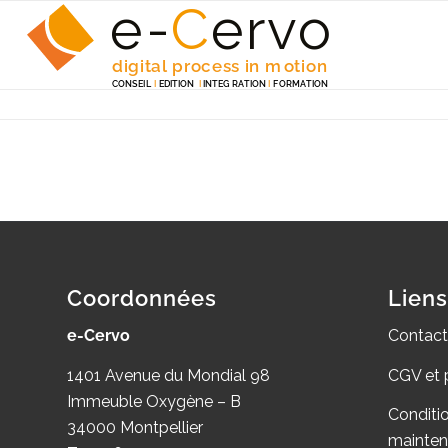
e-
C
e
r
v
o
digita
l
 p
r
ocess in m
o
tion
C
ONSEI
L
I
EDITION
I
 INTEG
R
A
TION
I
F
ORM
A
TION
Coordonnées
Liens
e-Cervo
Contact
1401 Avenue du Mondial 98
CGV et 
Immeuble Oxygène – B
Conditi
34000 Montpellier
mainte