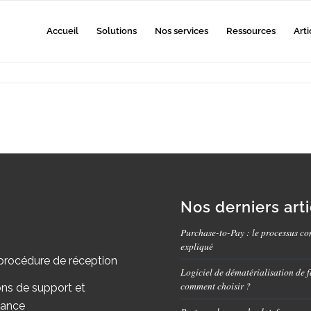
Accueil
Solutions
Nos services
Ressources
Arti
Nos derniers art
Purchase-to-Pay : le processus co
expliqué
procédure de réception
Logiciel de dématérialisation de f
comment choisir ?
ons de support et
nance