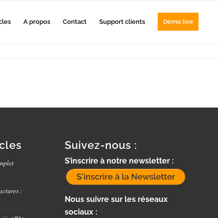
cles
A propos
Contact
Support clients
Démo live
icles
Suivez-nous :
S’inscrire à notre newsletter :
mplet
actures :
Nous suivre sur les réseaux
sociaux :