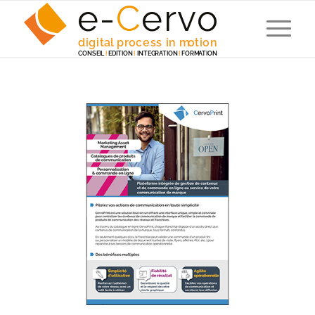
e-
C
e
r
v
o
digita
l
 p
r
ocess in m
o
tion
C
ONSEI
L
I
EDITION
I
 INTEG
R
A
TION
I
F
ORM
A
TION