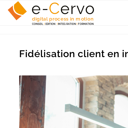
e-
C
e
r
v
o
digita
l
 p
r
ocess in m
o
tion
C
ONSEI
L
I
EDITION
I
 INTEG
R
A
TION
I
F
ORM
A
TION
Fidélisation client en 