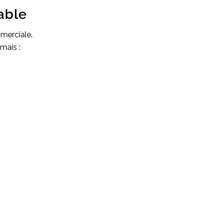
rable
mmerciale.
mais :