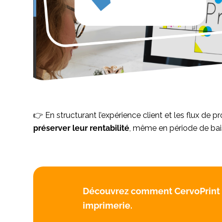
👉 En structurant l’expérience client et les flux de p
préserver leur rentabilité
, même en période de bais
Découvrez comment CervoPrint p
imprimerie.