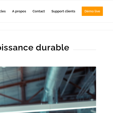
cles
A propos
Contact
Support clients
Démo live
roissance durable