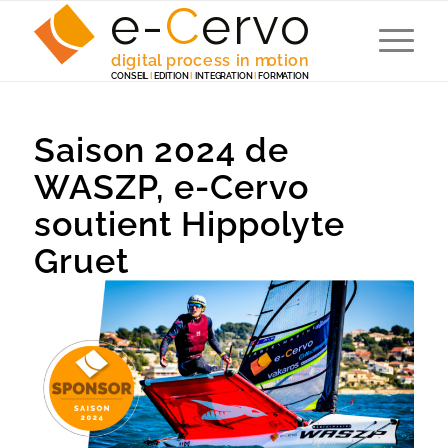
e-
C
e
r
v
o
digita
l
 p
r
ocess in m
o
tion
C
ONSEI
L
I
EDITION
I
 INTEG
R
A
TION
I
F
ORM
A
TION
Saison 2024 de
WASZP, e-Cervo
soutient Hippolyte
Gruet