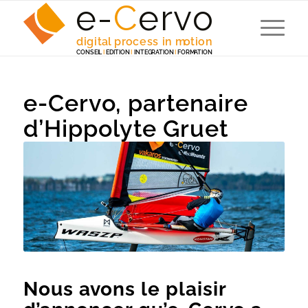
e-
C
e
r
v
o
digita
l
 p
r
ocess in m
o
tion
C
ONSEI
L
I
EDITION
I
 INTEG
R
A
TION
I
F
ORM
A
TION
e-Cervo, partenaire
d’Hippolyte Gruet
Nous avons le plaisir