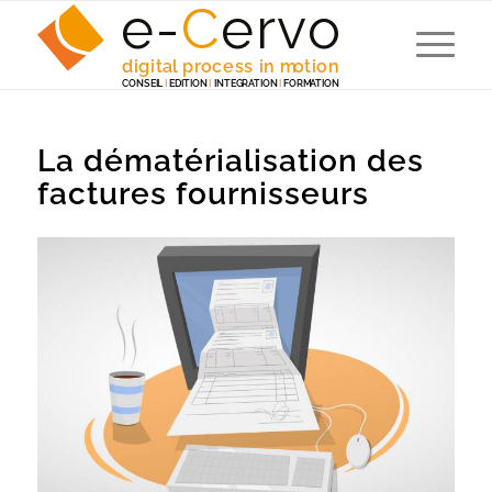
e-
C
e
r
v
o
digita
l
 p
r
ocess in m
o
tion
C
ONSEI
L
I
EDITION
I
 INTEG
R
A
TION
I
F
ORM
A
TION
La dématérialisation des
factures fournisseurs