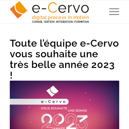
e-
C
e
r
v
o
digita
l
 p
r
ocess in m
o
tion
C
ONSEI
L
I
EDITION
I
 INTEG
R
A
TION
I
F
ORM
A
TION
Toute l’équipe e-Cervo
vous souhaite une
très belle année 2023
!