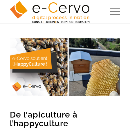
e-
C
e
r
v
o
digita
l
 p
r
ocess in m
o
tion
C
ONSEI
L
I
EDITION
I
 INTEG
R
A
TION
I
F
ORM
A
TION
De l‘apiculture à
l’happyculture