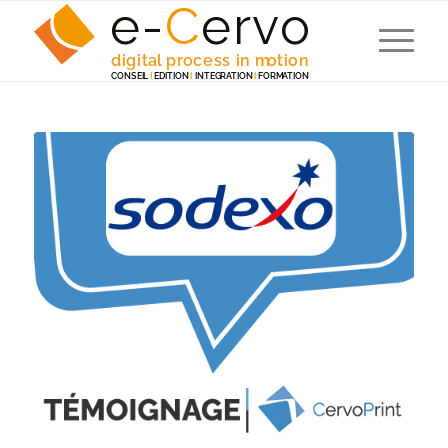
e-
C
e
r
v
o
digita
l
 p
r
ocess in m
o
tion
C
ONSEI
L
I
EDITION
I
 INTEG
R
A
TION
I
F
ORM
A
TION